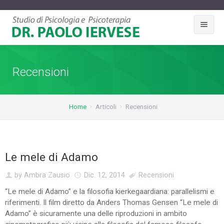
Chi sono
Recensioni
Approccio Clinico
Ambiti D'Intervento
Home
Articoli
Recensioni
Articoli
Psicologia Cognitiva
Contatti
Le mele di Adamo
Disturbi dell'ansia
by Ambra Zausio
Dic. 12, 2014
Recensioni
Disturbi ossessivo-compulsivo
“Le mele di Adamo” e la filosofia kierkegaardiana: parallelismi e
riferimenti. Il film diretto da Anders Thomas Gensen “Le mele di
Adamo” è sicuramente una delle riproduzioni in ambito
Disturbi neurologici