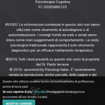
Psicoterapia Cognitiva
P.I. 03285880120
AVVISO: Le informazioni contenute in questo sito non vanno
utilizzate come strumento di autodiagnosi o di
automedicazione. I consigli forniti via web o email vanno
intesi come meri suggerimenti di comportamento. La visita
psicologica tradizionale rappresenta il solo strumento
diagnostico per un efficace trattamento terapeutico.
©2016 Tutti i testi presenti su questo sito sono di proprietà
del Dr. Paolo Iervese
© 2016. «powered by Psicologi Italia». E' severamente
vietata la riproduzione, anche parziale, delle pagine e dei
contenuti di questo sito.
Questo sito utilizza cookies tecnici ed eventualmente di profilazione,
anche di terze parti.
Se vuoi saperne di più,
clicca qui
. Proseguendo la navigazione
acconsenti all’uso di tutti i cookie.
ACCETTA I COOKIES