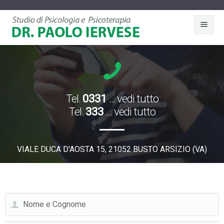
Chi sono
Approccio Clinico
Tel.
0331
... vedi tutto
Ambiti D'Intervento
Tel.
333
... vedi tutto
Articoli
Psicologia Cognitiva
Contatti
VIALE DUCA D'AOSTA 15, 21052 BUSTO ARSIZIO (VA)
Disturbi dell'ansia
Disturbi ossessivo-compulsivo
Disturbi neurologici